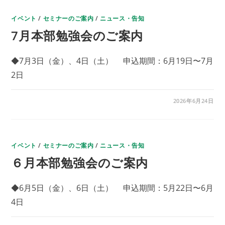
強
会
イベント
の
/
セミナーのご案内
/
ニュース・告知
ご
7月本部勉強会のご案内
案
内
は
◆7月3日（金）、4日（土） 申込期間：6月19日〜7月
2日
7
コメントを受け付けていません
2026年6月24日
月
本
部
勉
強
会
イベント
の
/
セミナーのご案内
/
ニュース・告知
ご
６月本部勉強会のご案内
案
内
は
◆6月5日（金）、6日（土） 申込期間：5月22日〜6月
4日