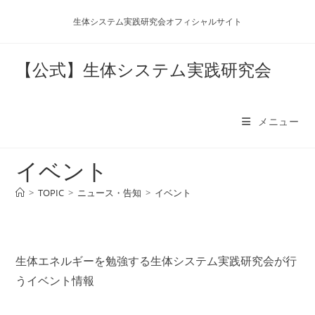
コ
生体システム実践研究会オフィシャルサイト
ン
テ
ン
【公式】生体システム実践研究会
ツ
へ
ス
メニュー
キ
ッ
イベント
プ
>
TOPIC
>
ニュース・告知
>
イベント
生体エネルギーを勉強する生体システム実践研究会が行
うイベント情報