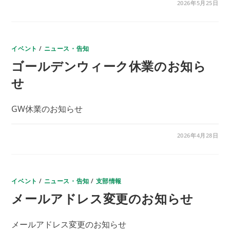
６
コメントを受け付けていません
2026年5月25日
月
本
部
勉
強
会
イベント
の
/
ニュース・告知
ご
ゴールデンウィーク休業のお知ら
案
内
は
せ
GW休業のお知らせ
ゴ
コメントを受け付けていません
2026年4月28日
ー
ル
デ
ン
ウ
ィ
イベント
ー
/
ニュース・告知
/
支部情報
ク
メールアドレス変更のお知らせ
休
業
の
お
知
メールアドレス変更のお知らせ
ら