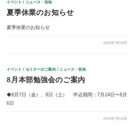
イベント
/
ニュース・告知
夏季休業のお知らせ
夏季休業のお知らせ
夏
コメントを受け付けていません
2026年7月24日
季
休
業
の
お
知
イベント
ら
/
セミナーのご案内
/
ニュース・告知
せ
8月本部勉強会のご案内
は
◆8月7日（金）、8日（土） 申込期間：7月24日〜8月
6日
8
コメントを受け付けていません
2026年7月24日
月
本
部
勉