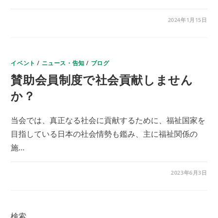
せ
は
メ
コメントを受け付けていません
2024年1月15日
ー
ル
ア
ド
レ
ス
イベント
変
/
ニュース・告知
/
ブログ
更
賛助会員制度で社会貢献しません
の
お
知
か？
ら
せ
は
当会では、真正なる社会に貢献するために、福祉国家を
目指している日本の社会情勢も鑑み、主に福祉関係の
施…
賛
コメントを受け付けていません
2023年6月3日
助
会
員
制
度
で
検索
社