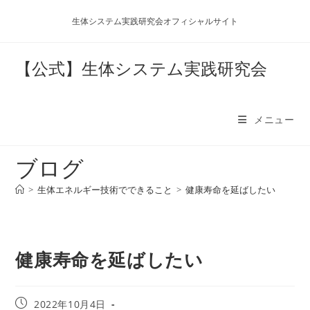
コ
生体システム実践研究会オフィシャルサイト
ン
テ
ン
【公式】生体システム実践研究会
ツ
へ
ス
メニュー
キ
ッ
ブログ
プ
>
生体エネルギー技術でできること
>
健康寿命を延ばしたい
健康寿命を延ばしたい
投
2022年10月4日