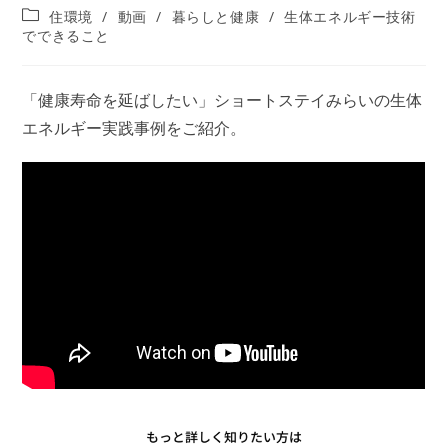
稿
投
住環境
/
動画
/
暮らしと健康
/
生体エネルギー技術
公
稿
でできること
開
カ
日:
テ
ゴ
「健康寿命を延ばしたい」ショートステイみらいの生体
リ
エネルギー実践事例をご紹介。
ー: